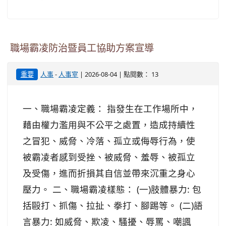
職場霸凌防治暨員工協助方案宣導
-
| 2026-08-04 | 點閱數： 13
重要
人事
人事室
一、職場霸凌定義： 指發生在工作場所中，
藉由權力濫用與不公平之處置，造成持續性
之冒犯、威脅、冷落、孤立或侮辱行為，使
被霸凌者感到受挫、被威脅、羞辱、被孤立
及受傷，進而折損其自信並帶來沉重之身心
壓力。 二、職場霸凌樣態： (一)肢體暴力: 包
括毆打、抓傷、拉扯、拳打、腳踢等。 (二)語
言暴力: 如威脅、欺凌、騷擾、辱罵、嘲諷